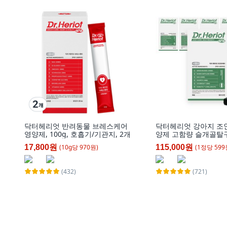
닥터헤리엇 반려동물 브레스케어
닥터헤리엇 강아지 조
영양제, 100g, 호흡기/기관지, 2개
양제 고함량 슬개골탈
관절 십자인대, 32정,
(
10
g
당
970
원)
(
1
정
당
599
17,800원
115,000원
화, 6개
(432)
(721)