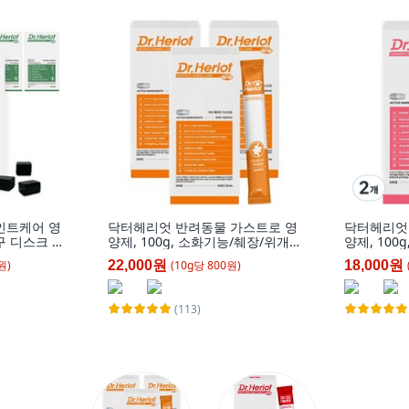
인트케어 영
닥터헤리엇 반려동물 가스트로 영
닥터헤리엇
구 디스크 고
양제, 100g, 소화기능/췌장/위개
양제, 100
 뼈/관절강
선, 3개
원)
(
10
g
당
800
원)
22,000원
18,000원
(113)