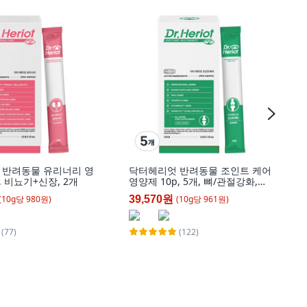
 반려동물 유리너리 영
닥터헤리엇 반려동물 조인트 케어
g, 비뇨기+신장, 2개
영양제 10p, 5개, 뼈/관절강화,
100g
(
10
g
당
980
원)
(
10
g
당
961
원)
39,570원
(77)
(122)