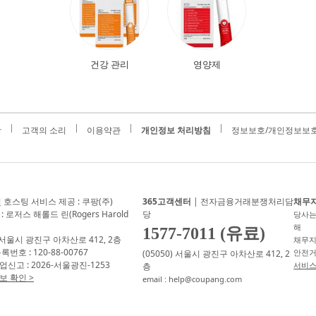
건강 관리
영양제
항
고객의 소리
이용약관
개인정보 처리방침
정보보호/개인정보보호
 호스팅 서비스 제공 : 쿠팡(주)
365고객센터
| 전자금융거래분쟁처리담
채무
 로저스 해롤드 린(Rogers Harold
당
당사는
해
1577-7011 (유료)
) 서울시 광진구 아차산로 412, 2층
채무지
번호 : 120-88-00767
안전거
(05050) 서울시 광진구 아차산로 412, 2
신고 : 2026-서울광진-1253
서비스
층
 확인 >
email : help@coupang.com