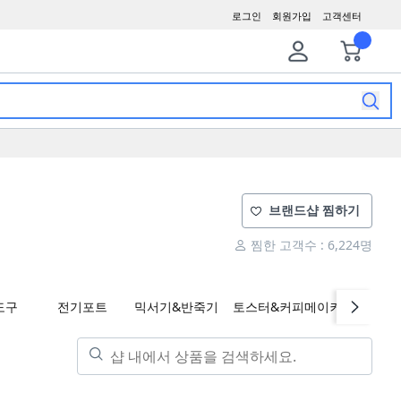
로그인
회원가입
고객센터
브랜드샵 찜하기
찜한 고객수 : 6,224명
도구
전기포트
믹서기&반죽기
토스터&커피메이커
에어프