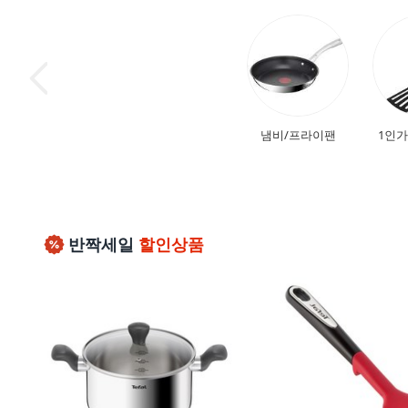
냄비/프라이팬
1인
반짝세일
할인상품