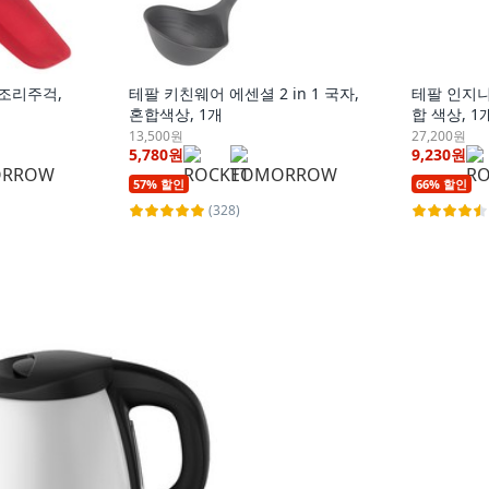
조리주걱,
테팔 키친웨어 에센셜 2 in 1 국자,
테팔 인지니
혼합색상, 1개
합 색상, 1
13,500원
27,200원
5,780원
9,230원
57% 할인
66% 할인
(328)