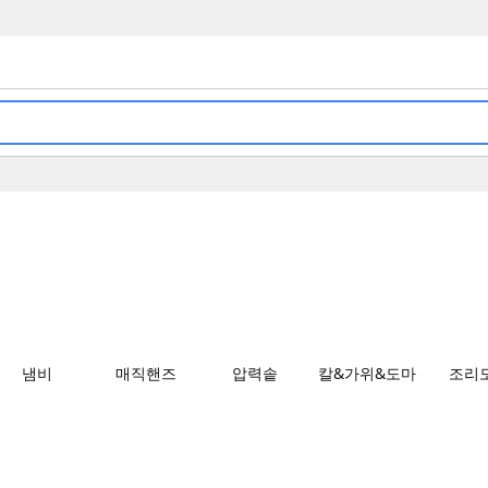
냄비
매직핸즈
압력솥
칼&가위&도마
조리