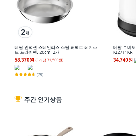
테팔 인덕션 스테인리스 스틸 퍼펙트 레지스
테팔 수비토 
트 프라이팬, 20cm, 2개
KI2711KR
(
1
개
당
31,500
원)
58,370원
34,740원
(79)
주간 인기상품