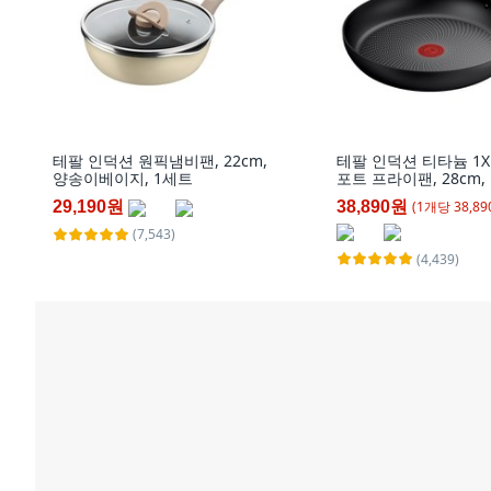
테팔 인덕션 원픽냄비팬, 22cm,
테팔 인덕션 티타늄 1X
양송이베이지, 1세트
포트 프라이팬, 28cm,
(
1
개
당
38,89
29,190원
38,890원
(7,543)
(4,439)