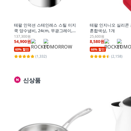
테팔 인덕션 스테인레스 스틸 이지
테팔 인지니오 실리콘 
쿡 양수냄비, 24cm, 무광그레이, 1
혼합색상, 1개
개
137,300원
25,600원
54,900원
8,580원
60% 할인
66% 할인
(1,332)
(2,158)
신상품