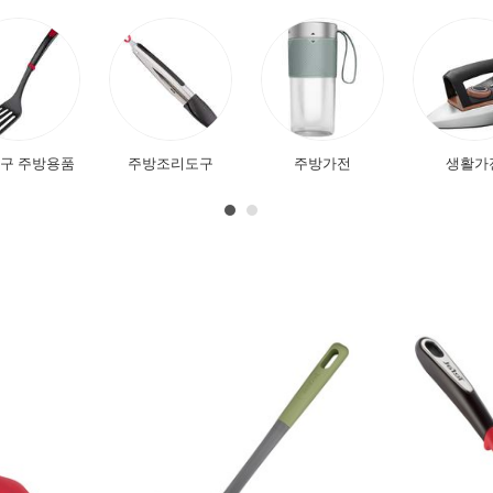
가구 주방용품
주방조리도구
주방가전
생활가