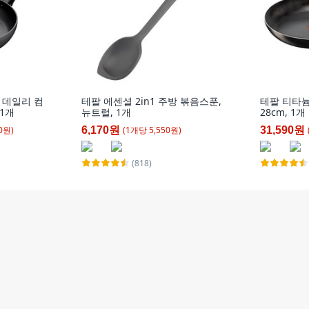
 데일리 컴
테팔 에센셜 2in1 주방 볶음스푼,
테팔 티타늄
 1개
뉴트럴, 1개
28cm, 1개
0
원)
(
1
개
당
5,550
원)
6,170원
31,590원
(818)