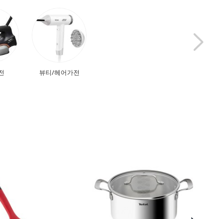
전
뷰티/헤어가전
청소기
주전자/커피