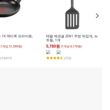
 1X 액티쿡 프라이팬,
테팔 에센셜 2IN1 주방 뒤집개, 뉴
트럴, 1개
(
1
개
당
31,590
원)
(
1
개
당
6,170
원)
5,780원
(14,617)
(772)