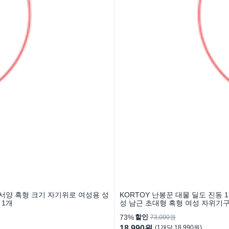
도 서양 흑형 크기 자기위로 여성용 성
KORTOY 난봉꾼 대물 딜도 진동 
 1개
성 남근 초대형 흑형 여성 자위기구
73%
할인
73,000원
18,990원
(
1
개
당
18,990
원)