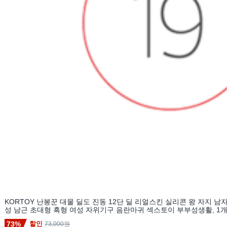
KORTOY 난봉꾼 대물 딜도 진동 12단 딜 리얼스킨 실리콘 왕 자지 남
성 남근 초대형 흑형 여성 자위기구 음란마귀 섹스토이 부부성생활, 1개,
73%
할인
73,000원