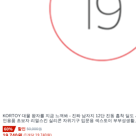
KORTOY 대물 왕자를 지금 느껴봐 - 진짜 남자지 12단 진동 흡착 딜
인용품 초보자 리얼스킨 실리콘 자위기구 입문용 섹스토이 부부성생활,
60%
할인
50,000원
19,740원
(
1
개
당
19,740
원)