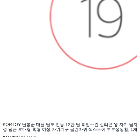
KORTOY 난봉꾼 대물 딜도 진동 12단 딜 리얼스킨 실리콘 왕 자지 남
성 남근 초대형 흑형 여성 자위기구 음란마귀 섹스토이 부부성생활, 1개,