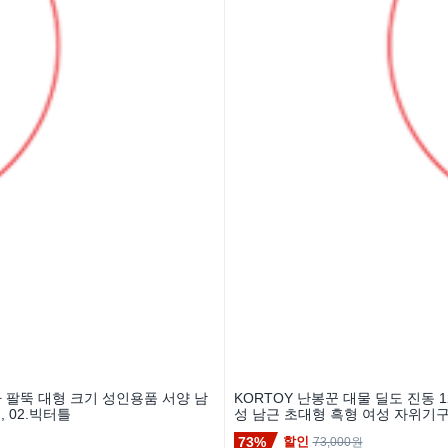
자 팔뚝 대형 크기 성인용품 서양 남
KORTOY 난봉꾼 대물 딜도 진동 
 02.빅터틀
성 남근 초대형 흑형 여성 자위기구
73%
할인
73,000원