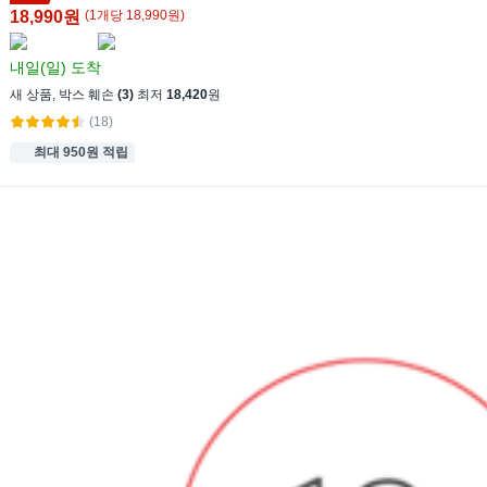
18,990원
(
1
개
당
18,990
원)
내일(일)
도착
새 상품
,
박스 훼손
(3)
최저
18,420
원
(18)
최대 950원 적립