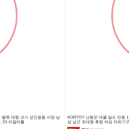
자 팔뚝 대형 크기 성인용품 서양 남
KORTOY 난봉꾼 대물 딜도 진동 
 03.리얼터틀
성 남근 초대형 흑형 여성 자위기구