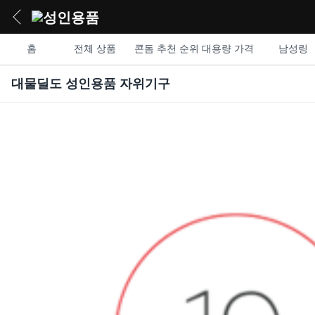
홈
전체 상품
콘돔 추천 순위 대용량 가격
남성링
대물딜도 성인용품 자위기구