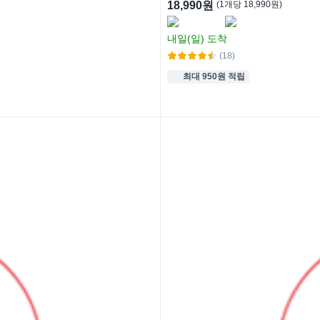
18,990원
(
1
개
당
18,990
원)
내일(일)
도착
(18)
최대 950원 적립