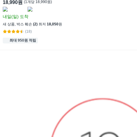
18,990원
(
1
개
당
18,990
원)
내일(일)
도착
새 상품
,
박스 훼손
(2)
최저
18,050
원
(18)
최대 950원 적립