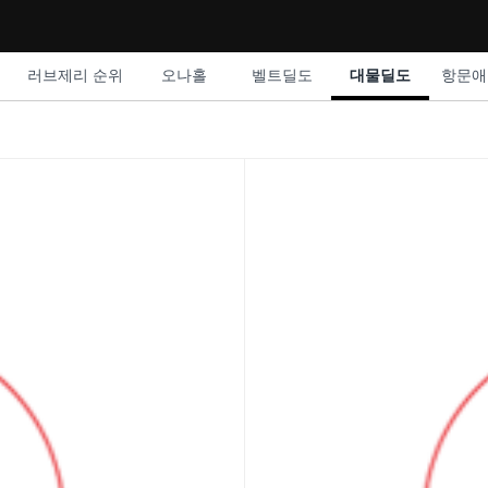
러브제리 순위
오나홀
벨트딜도
대물딜도
항문애