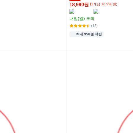
18,990원
(
1
개
당
18,990
원)
내일(일)
도착
(18)
최대 950원 적립