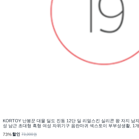
KORTOY 난봉꾼 대물 딜도 진동 12단 딜 리얼스킨 실리콘 왕 자지 남
성 남근 초대형 흑형 여성 자위기구 음란마귀 섹스토이 부부성생활, 1개,
73%
할인
73,000원