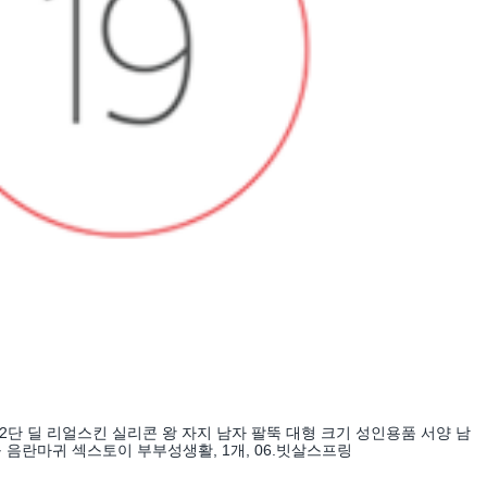
12단 딜 리얼스킨 실리콘 왕 자지 남자 팔뚝 대형 크기 성인용품 서양 남
 음란마귀 섹스토이 부부성생활, 1개, 06.빗살스프링