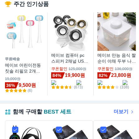
주간 인기상품
메이브 컴퓨터 pc
메이브 만능 음식 짤
무료배송
스피커 2채널 USB
순이 야채 두부 나물
메이브 어린이전동
게이밍 유선 M10,
가정용 탈수기 유청
쿠폰할인
쿠폰할인
125,000원
136,000원
칫솔 리필모 2개입,
화이트실버
분리기 M50, 1개
19,900원
23,800원
84%
82%
레드
15,000원
9,500원
36%
(673)
(338)
(6)
함께 구매할
BEST 세트
더보기