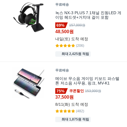
무료배송
녹스 NX-3 PLUS 7.1채널 진동LED 게
이밍 헤드셋+거치대 걸이 포함
69%
157,000원
48,500원
내일(토)
도착 예정
(206)
최대 2,425원 적립
무료배송
메이브 무소음 게이밍 키보드 파스텔
톤 저소음 사무용, 핑크, MV-K1
75%
쿠폰할인
153,000원
37,500원
8/11(화)
도착 예정
(482)
최대 1,875원 적립