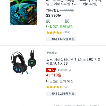
밍 인이어 C타입, G20 그린(C타입)
75%
할인
140,000원
33,890원
내일(토)
도착 보장
(909)
최대 1,695원 적립
무료배송
녹스 게이밍헤드셋 7.1채널 LED 진동
헤드셋, NX-2S
70%
150,000원
43,510원
내일(토)
도착 예정
(52)
최대 2,175원 적립