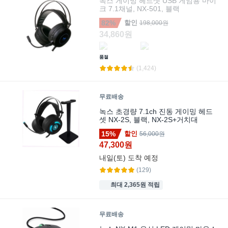
녹스 게이밍 헤드셋 USB 게임용 마이
크 7.1채널, NX-501, 블랙
82%
할인
198,000원
34,860원
품절
(1,424)
무료배송
녹스 초경량 7.1ch 진동 게이밍 헤드
셋 NX-2S, 블랙, NX-2S+거치대
15%
할인
56,000원
47,300원
내일(토)
도착 예정
(129)
최대 2,365원 적립
무료배송