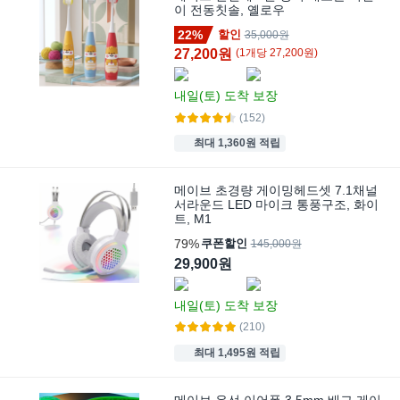
이 전동칫솔, 옐로우
22%
할인
35,000원
27,200원
(
1
개
당
27,200
원)
내일(토)
도착 보장
(152)
최대 1,360원 적립
메이브 초경량 게이밍헤드셋 7.1채널
서라운드 LED 마이크 통풍구조, 화이
트, M1
79%
쿠폰할인
145,000원
29,900원
내일(토)
도착 보장
(210)
최대 1,495원 적립
메이브 유선 이어폰 3.5mm 배그 게이