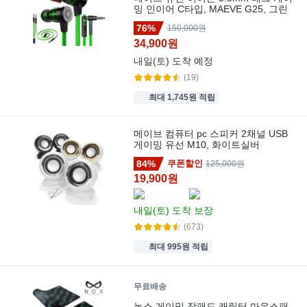
밍 인이어 C타입, MAEVE G25, 그린
76%
150,000원
34,900원
내일(토)
도착 예정
(19)
최대 1,745원 적립
메이브 컴퓨터 pc 스피커 2채널 USB
게이밍 유선 M10, 화이트실버
84%
쿠폰할인
125,000원
19,900원
내일(토)
도착 보장
(673)
최대 995원 적립
무료배송
녹스 게이밍 장패드 캐릭터 마우스패