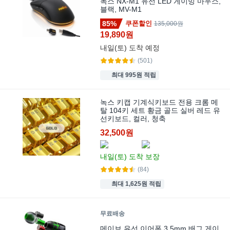
녹스 NX-M1 유선 LED 게이밍 마우스,
블랙, MV-M1
85%
쿠폰할인
135,000원
19,890원
내일(토)
도착 예정
(501)
최대 995원 적립
녹스 키캡 기계식키보드 전용 크롬 메
탈 104키 세트 황금 골드 실버 레드 유
선키보드, 컬러, 청축
32,500원
내일(토)
도착 보장
(84)
최대 1,625원 적립
무료배송
메이브 유선 이어폰 3.5mm 배그 게이