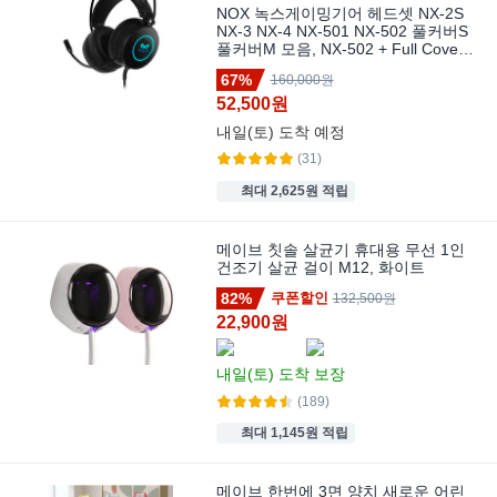
NOX 녹스게이밍기어 헤드셋 NX-2S
NX-3 NX-4 NX-501 NX-502 풀커버S
풀커버M 모음, NX-502 + Full Cover
M, 혼합, 녹스
67%
160,000원
52,500원
내일(토)
도착 예정
(31)
최대 2,625원 적립
메이브 칫솔 살균기 휴대용 무선 1인
건조기 살균 걸이 M12, 화이트
82%
쿠폰할인
132,500원
22,900원
내일(토)
도착 보장
(189)
최대 1,145원 적립
메이브 한번에 3면 양치 새로운 어린