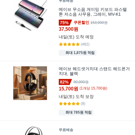
무료배송
메이브 무소음 게이밍 키보드 파스텔
톤 저소음 사무용, 그레이, MV-K1
75%
쿠폰할인
153,000원
37,500원
내일(토)
도착 예정
(482)
최대 1,875원 적립
메이브 헤드셋거치대 스탠드 헤드폰거
치대, 블랙
82%
90,000원
15,700원
(
1
개
당
15,700
원)
내일(토)
도착 보장
(9)
최대 785원 적립
무료배송