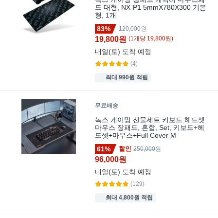
드 대형, NX-P1 5mmX780X300 기본
형, 1개
83%
120,000원
19,800원
(
1
개
당
19,800
원)
내일(토)
도착 예정
(4)
최대 990원 적립
무료배송
녹스 게이밍 선물세트 키보드 헤드셋
마우스 장패드, 혼합, Set, 키보드+헤
드셋+마우스+Full Cover M
61%
할인
250,000원
96,000원
내일(토)
도착 예정
(129)
최대 4,800원 적립