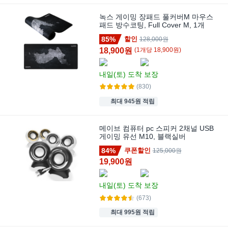
녹스 게이밍 장패드 풀커버M 마우스
패드 방수코팅, Full Cover M, 1개
85%
할인
128,000원
18,900원
(
1
개
당
18,900
원)
내일(토)
도착 보장
(830)
최대 945원 적립
메이브 컴퓨터 pc 스피커 2채널 USB
게이밍 유선 M10, 블랙실버
84%
쿠폰할인
125,000원
19,900원
내일(토)
도착 보장
(673)
최대 995원 적립