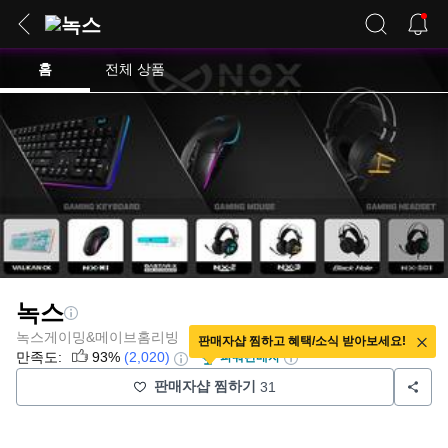
홈
전체 상품
녹스
녹스게이밍&메이브홈리빙
판매자샵 찜하고 혜택/소식 받아보세요!
만족도:
93%
(2,020)
파워판매자
판매자샵 찜하기
31