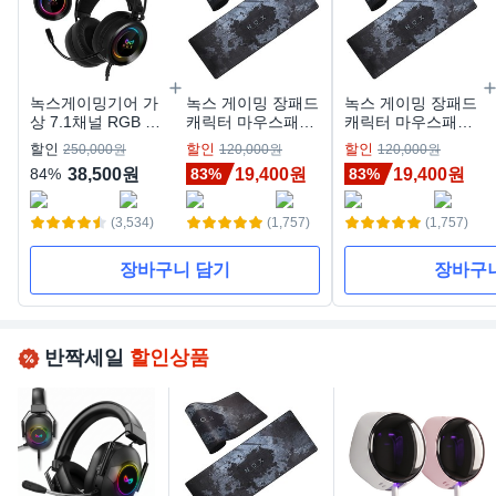
녹스게이밍기어 가
녹스 게이밍 장패드
녹스 게이밍 장패드
상 7.1채널 RGB 게
캐릭터 마우스패드
캐릭터 마우스패드
이밍 헤드셋, NX-
방수코팅 NX-P1,
방수코팅 NX-P1,
할인
할인
할인
250,000원
120,000원
120,000원
502, 블랙
블랙, 1개
블랙, 1개
38,500원
19,400원
19,400원
84%
83%
83%
(3,534)
(1,757)
(1,757)
장바구니 담기
장바구
반짝세일
할인상품