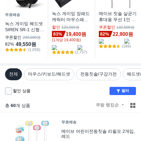
녹스 게이밍 장패드
메이브 칫솔 살균기
무료배송
캐릭터 마우스패드
휴대용 무선 1인 건
녹스 게이밍 헤드셋
방수코팅 NX-P1, 블
조기 살균 걸이 M1
할인
쿠폰할인
120,000원
132,500원
SIREN SR-1 신형,
랙, 1개
2, 화이트
19,400원
22,900원
83%
82%
블랙, 녹스 SR-1
쿠폰할인
290,000원
(
1
개
당
19,400
원)
49,550원
82%
(189)
(1,056)
(1,757)
전체
마우스/키보드/헤드셋
전동칫솔/구강가전
헤드셋
할인 상품
필터
쿠팡 랭킹순
총
60
개 상품
무료배송
메이브 어린이전동칫솔 리필모 2개입,
레드