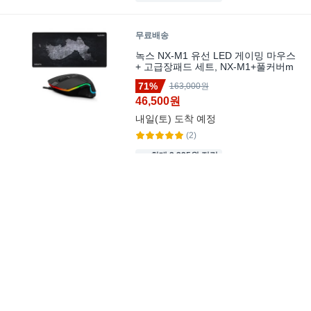
무료배송
녹스 NX-M1 유선 LED 게이밍 마우스
+ 고급장패드 세트, NX-M1+풀커버m
71%
163,000원
46,500원
내일(토)
도착 예정
(2)
최대 2,325원 적립
Maeve 게이밍 유선 이어폰 인이어 어
학용 G25, MAEVE G25, 그린
27%
할인
48,000원
34,890원
내일(토)
도착 보장
(909)
최대 1,745원 적립