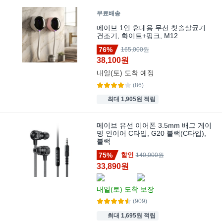
무료배송
메이브 1인 휴대용 무선 칫솔살균기
건조기, 화이트+핑크, M12
76%
165,000원
38,100원
내일(토)
도착 예정
(86)
최대 1,905원 적립
메이브 유선 이어폰 3.5mm 배그 게이
밍 인이어 C타입, G20 블랙(C타입),
블랙
75%
할인
140,000원
33,890원
내일(토)
도착 보장
(909)
최대 1,695원 적립