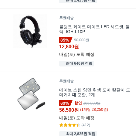
최대 2,425원 적립
무료배송
블랭크 화이트 마이크 LED 헤드셋, 블
랙, IGH-L10P
85%
90,000원
12,800원
내일(토)
도착 예정
최대 640원 적립
무료배송
메이브 스텐 양면 위생 도마 칼갈이 도
마거치대 포함, 2개
69%
할인
186,000원
56,500원
(
1
개
당
28,250
원)
내일(토)
도착 예정
(412)
최대 2,825원 적립