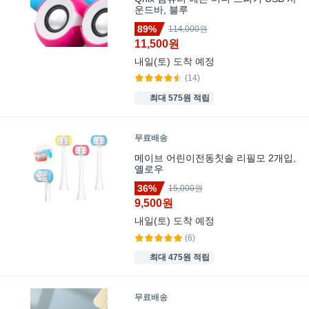
운드바, 블루
89%
114,000원
11,500원
내일(토)
도착 예정
(14)
최대 575원 적립
무료배송
메이브 어린이전동칫솔 리필모 2개입,
옐로우
36%
15,000원
9,500원
내일(토)
도착 예정
(6)
최대 475원 적립
무료배송