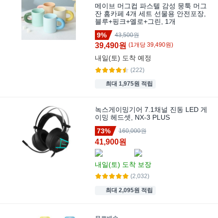
메이브 머그컵 파스텔 감성 뭉툭 머그
잔 홈카페 4개 세트 선물용 안전포장,
블루+핑크+옐로+그린, 1개
9%
43,500원
39,490원
(
1
개
당
39,490
원)
내일(토)
도착 예정
(222)
최대 1,975원 적립
녹스게이밍기어 7.1채널 진동 LED 게
이밍 헤드셋, NX-3 PLUS
73%
160,000원
41,900원
내일(토)
도착 보장
(2,032)
최대 2,095원 적립