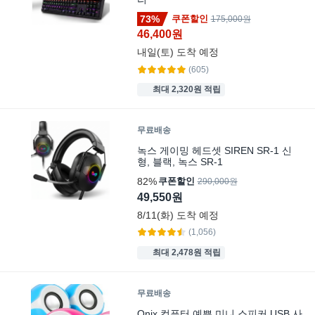
73%
쿠폰할인
175,000원
46,400원
내일(토)
도착 예정
(605)
최대 2,320원 적립
무료배송
녹스 게이밍 헤드셋 SIREN SR-1 신
형, 블랙, 녹스 SR-1
82%
쿠폰할인
290,000원
49,550원
8/11(화)
도착 예정
(1,056)
최대 2,478원 적립
무료배송
Qnix 컴퓨터 예쁜 미니 스피커 USB 사