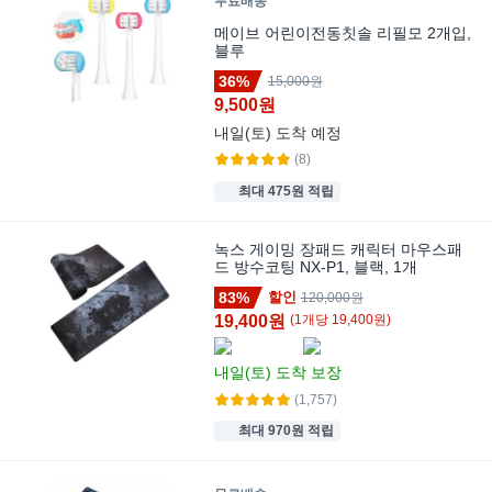
무료배송
메이브 어린이전동칫솔 리필모 2개입,
블루
36%
15,000원
9,500원
내일(토)
도착 예정
(8)
최대 475원 적립
녹스 게이밍 장패드 캐릭터 마우스패
드 방수코팅 NX-P1, 블랙, 1개
83%
할인
120,000원
19,400원
(
1
개
당
19,400
원)
내일(토)
도착 보장
(1,757)
최대 970원 적립