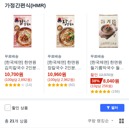
가정간편식(HMR)
무료배송
무료배송
무료배송
[한국제면] 한면원
[한국제면] 한면원
[한국제면] 한면원
김치칼국수 2인분,
장칼국수 2인분, 1
들기름막국수 들기
1세트, 370g
개, 370g
름국수 2인분, 314
10,700원
10,960원
할인
12,970원
g, 1개
(
100
g
당
2,892
원)
(
100
g
당
2,962
원)
8,040원
38%
(14)
(60)
(
10
g
당
256
원)
(196)
할인 상품
필터
쿠팡 랭킹순
총
21
개 상품