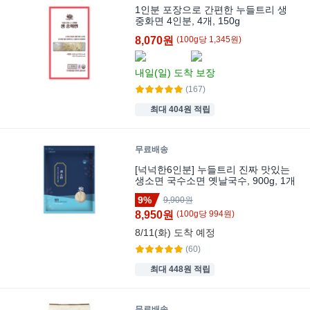
1인분 포장으로 간편한 누들트리 생
중화면 4인분, 4개, 150g
8,070원
(
100
g
당
1,345
원)
내일(일)
도착 보장
(167)
최대 404원 적립
무료배송
[넉넉한6인분] 누들트리 진짜 맛있는
생소면 국수소면 옛날국수, 900g, 1개
9%
9,900원
8,950원
(
100
g
당
994
원)
8/11(화)
도착 예정
(60)
최대 448원 적립
무료배송