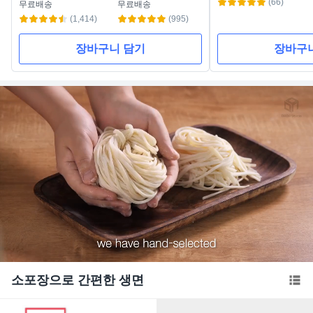
(66)
무료배송
무료배송
(1,414)
(995)
장바구니 담기
장바구
Loaded
:
Unmute
36.84%
소포장으로 간편한 생면