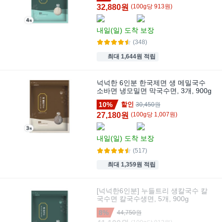
32,880원
(
100
g
당
913
원)
내일(일)
도착 보장
(348)
최대 1,644원 적립
넉넉한 6인분 한국제면 생 메밀국수
소바면 냉모밀면 막국수면, 3개, 900g
10%
할인
30,450원
27,180원
(
100
g
당
1,007
원)
내일(일)
도착 보장
(517)
최대 1,359원 적립
[넉넉한6인분] 누들트리 생칼국수 칼
국수면 칼국수생면, 5개, 900g
8%
44,750원