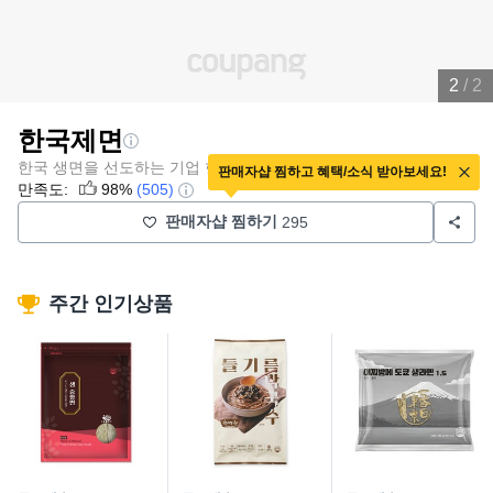
2
/ 2
한국제면
한국 생면을 선도하는 기업 한국제면 공식몰
판매자샵 찜하고 혜택/소식 받아보세요!
만족도:
98%
(505)
판매자샵 찜하기
295
주간 인기상품