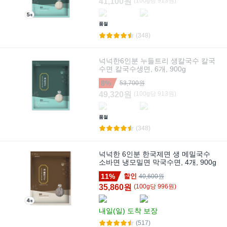
41,100원
(
100
g
당
913
원)
품절
(348)
넉넉한6인분 누들트리 생칼국수 칼국
수면 칼국수생면, 6개, 900g
8%
53,700원
49,320원
(
100
g
당
913
원)
품절
(348)
넉넉한 6인분 한국제면 생 메밀국수
소바면 냉모밀면 막국수면, 4개, 900g
11%
할인
40,600원
35,860원
(
100
g
당
996
원)
내일(일)
도착 보장
(517)