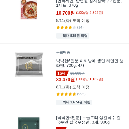
[한국제면] 한면원 김치칼국수 2인분,
1세트, 370g
10,700원
(
100
g
당
2,892
원)
8/11(화)
도착 예정
(14)
최대 535원 적립
무료배송
넉넉한6인분 이찌방메 생면 라멘면 생
라멘, 720g, 4개
15%
39,600원
33,470원
(
100
g
당
1,162
원)
8/11(화)
도착 예정
(995)
최대 1,674원 적립
[넉넉한6인분] 누들트리 생칼국수 칼
국수면 칼국수생면, 3개, 900g