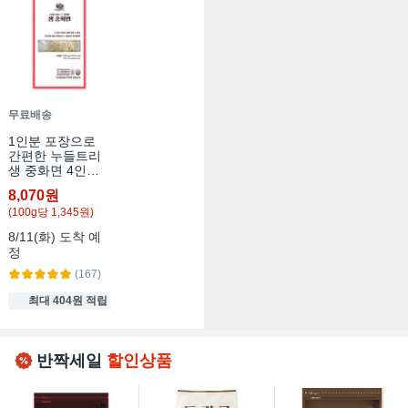
무료배송
1인분 포장으로
간편한 누들트리
생 중화면 4인분,
4개, 150g
8,070원
(
100
g
당
1,345
원)
8/11(화)
도착 예
정
(167)
최대 404원 적립
반짝세일
할인상품