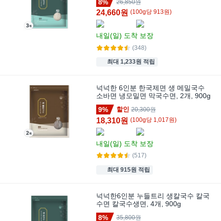
8%
26,850원
24,660원
(
100
g
당
913
원)
내일(일)
도착 보장
(348)
최대 1,233원 적립
넉넉한 6인분 한국제면 생 메밀국수
소바면 냉모밀면 막국수면, 2개, 900g
9%
할인
20,300원
18,310원
(
100
g
당
1,017
원)
내일(일)
도착 보장
(517)
최대 915원 적립
넉넉한6인분 누들트리 생칼국수 칼국
수면 칼국수생면, 4개, 900g
8%
35,800원