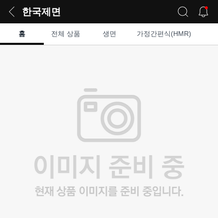
한국제면
홈
전체 상품
생면
가정간편식(HMR)