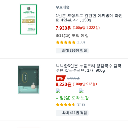
무료배송
1인분 포장으로 간편한 이찌방메 라멘
면 4인분, 4개, 150g
7,930원
(
100
g
당
1,322
원)
8/11(화)
도착 예정
(100)
최대 396원 적립
넉넉한6인분 누들트리 생칼국수 칼국
수면 칼국수생면, 1개, 900g
8%
8,950원
8,220원
(
100
g
당
913
원)
내일(일)
도착 보장
(348)
최대 411원 적립