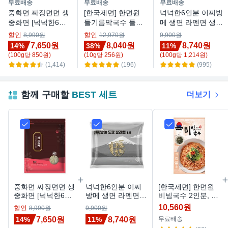
무료배송
무료배송
무료배송
중화면 짜장면면 생
[한국제면] 한면원
넉넉한6인분 이찌방
중화면 [넉넉한6인
들기름막국수 들기
메 생면 라멘면 생라
분], 1개
름국수 2인분, 314
멘, 720g, 1개
할인
할인
8,990원
12,970원
9,900원
g, 1개
7,650원
8,040원
8,740원
14%
38%
11%
(
100
g
당
850
원)
(
10
g
당
256
원)
(
100
g
당
1,214
원)
(1,414)
(196)
(995)
함께 구매할
BEST 세트
더보기
중화면 짜장면면 생
넉넉한6인분 이찌
[한국제면] 한면원
중화면 [넉넉한6인
방메 생면 라멘면
비빔국수 2인분, 1
분], 1개
생라멘, 720g, 1개
개, 370g
10,560원
할인
8,990원
9,900원
7,650원
8,740원
14%
11%
무료배송