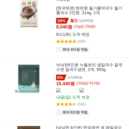
[한국제면] 한면원 들기름막국수 들기
름국수 2인분, 314g, 1개
38%
할인
12,970원
8,040원
(
10
g
당
256
원)
8/11(화)
도착 예정
(196)
최대 402원 적립
넉넉한6인분 누들트리 생칼국수 칼국
수면 칼국수생면, 2개, 900g
8%
17,900원
16,440원
(
100
g
당
913
원)
내일(일)
도착 보장
(348)
최대 822원 적립
[넉넉한 6인분] 한국제면 생 메밀국수