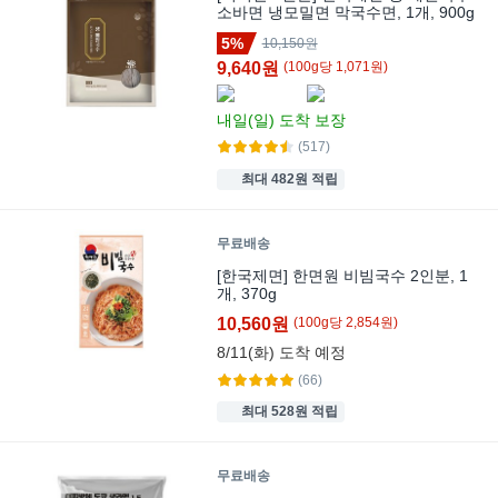
소바면 냉모밀면 막국수면, 1개, 900g
5%
10,150원
9,640원
(
100
g
당
1,071
원)
내일(일)
도착 보장
(517)
최대 482원 적립
무료배송
[한국제면] 한면원 비빔국수 2인분, 1
개, 370g
10,560원
(
100
g
당
2,854
원)
8/11(화)
도착 예정
(66)
최대 528원 적립
무료배송