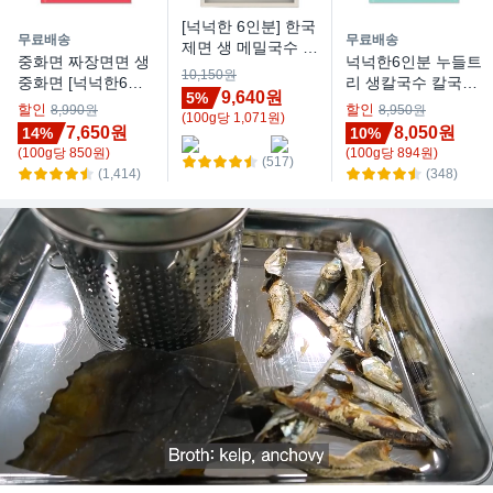
[넉넉한 6인분] 한국
무료배송
무료배송
제면 생 메밀국수 소
중화면 짜장면면 생
넉넉한6인분 누들트
바면 냉모밀면 막국
10,150원
중화면 [넉넉한6인
리 생칼국수 칼국수
수면, 1개, 900g
9,640원
5%
분], 1개
면 칼국수생면, 1개,
할인
할인
8,990원
8,950원
(
100
g
당
1,071
원)
900g
7,650원
8,050원
14%
10%
(
100
g
당
850
원)
(
100
g
당
894
원)
(517)
(1,414)
(348)
Loaded
:
Unmute
25.38%