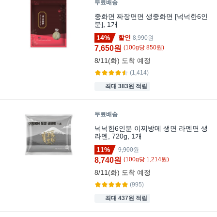
무료배송
중화면 짜장면면 생중화면 [넉넉한6인
분], 1개
14%
할인
8,990원
7,650원
(
100
g
당
850
원)
8/11(화)
도착 예정
(1,414)
최대 383원 적립
무료배송
넉넉한6인분 이찌방메 생면 라멘면 생
라멘, 720g, 1개
11%
9,900원
8,740원
(
100
g
당
1,214
원)
8/11(화)
도착 예정
(995)
최대 437원 적립