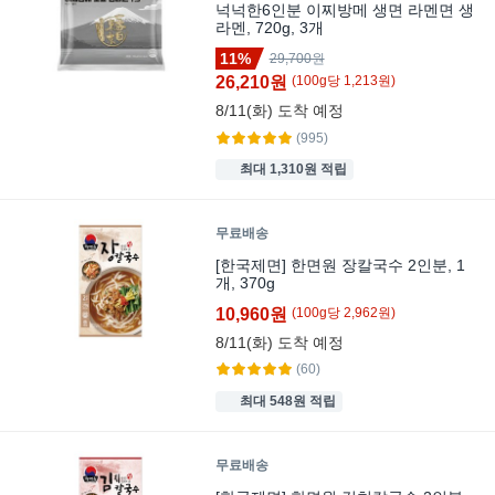
넉넉한6인분 이찌방메 생면 라멘면 생
라멘, 720g, 3개
11%
29,700원
26,210원
(
100
g
당
1,213
원)
8/11(화)
도착 예정
(995)
최대 1,310원 적립
무료배송
[한국제면] 한면원 장칼국수 2인분, 1
개, 370g
10,960원
(
100
g
당
2,962
원)
8/11(화)
도착 예정
(60)
최대 548원 적립
무료배송