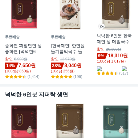
넉넉한 6인분 한국
무료배송
무료배송
제면 생 메밀국수 소
중화면 짜장면면 생
[한국제면] 한면원
바면 냉모밀면 막국
할인
20,300원
중화면 [넉넉한6인
들기름막국수 들기
수면, 2개, 900g
18,310원
9%
분], 1개
름국수 2인분, 314
할인
할인
8,990원
12,970원
(
100
g
당
1,017
원)
g, 1개
7,650원
8,040원
14%
38%
(
100
g
당
850
원)
(
10
g
당
256
원)
(517)
(1,414)
(196)
넉넉한 6인분 지퍼락 생면