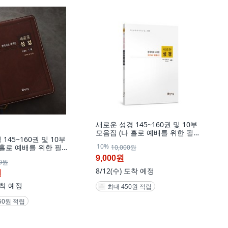
새로운 성경 145~160권 및 10부
모음집 (나 홀로 예배를 위한 필독
145~160권 및 10부
서) 마태복음과 요한복음 요한계시
10%
 홀로 예배를 위한 필독
10,000원
록 창세기에서 풀지 못한 해답서.,
음과 요한복음 요한계시
155권
9,000원
00원
서 풀지 못한 해답서.,
8/12(수)
도착 예정
(145~160권)
원
착 예정
최대 450원 적립
750원 적립