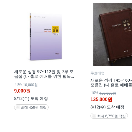
새로운 성경 97~112권 및 7부 모
무료배송
음집 (나 홀로 예배를 위한 필독서)
새로운 성경 145~160
마태복음과 요한복음 요한계시록
10%
모음집 (나 홀로 예배를
10,000원
창세기에서 풀지 못한 해답서.,
서) 마태복음과 요한
112권
9,000원
10%
150,000원
록 창세기에서 풀지 못한
8/12(수)
도착 예정
모음집 10부 (145~160
135,000원
8/12(수)
도착 예정
최대 450원 적립
최대 6,750원 적립