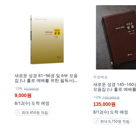
새로운 성경 81~96권 및 6부 모음
무료배송
집 (나 홀로 예배를 위한 필독서)
새로운 성경 145~160
마태복음과 요한복음 요한계시록
10%
모음집 (나 홀로 예배를
10,000원
창세기에서 풀지 못한 해답서., 81
서) 마태복음과 요한
권
9,000원
10%
150,000원
록 창세기에서 풀지 못한
8/12(수)
도착 예정
모음집 1부 (1~16권)
135,000원
8/12(수)
도착 예정
최대 450원 적립
최대 6,750원 적립