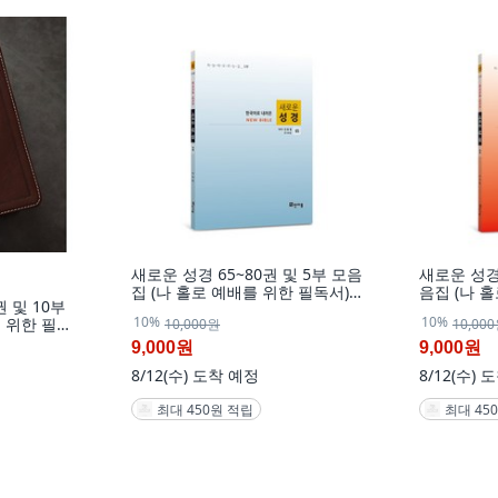
새로운 성경 65~80권 및 5부 모음
새로운 성경 
집 (나 홀로 예배를 위한 필독서)
음집 (나 
권 및 10부
마태복음과 요한복음 요한계시록
마태복음과
10%
10%
 위한 필독
10,000원
10,00
창세기에서 풀지 못한 해답서., 70
창세기에서 
복음 요한계시
권
113권
9,000원
9,000원
 해답서.,
8/12(수)
도착 예정
8/12(수)
도
권)
최대 450원 적립
최대 45