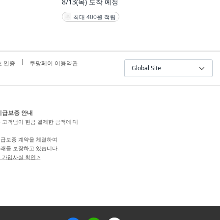
8/13(목)
도착 예정
최대 400원 적립
 인증
쿠팡페이 이용약관
Global Site
지급보증 안내
 고객님이 현금 결제한 금액에 대
급보증 계약을 체결하여
래를 보장하고 있습니다.
 가입사실 확인 >