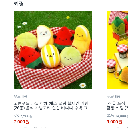
키링
무료배송
무료배송
코튼푸드 과일 야채 채소 모찌 볼체인 키링
[선물 포장]
(26종) 음식 가방고리 인형 바나나 수박 고추
금장 키링 (
참외 식빵
수박 고추 
6%
35%
7,500원
14,000
7,000원
9,000원