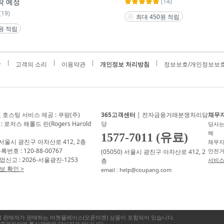
착 예정
(14)
(19)
최대 450원 적립
원 적립
항
고객의 소리
이용약관
개인정보 처리방침
정보보호/개인정보보호
 호스팅 서비스 제공 : 쿠팡(주)
365고객센터
| 전자금융거래분쟁처리담
채무
 로저스 해롤드 린(Rogers Harold
당
당사는
해
1577-7011 (유료)
) 서울시 광진구 아차산로 412, 2층
채무지
번호 : 120-88-00767
안전거
(05050) 서울시 광진구 아차산로 412, 2
신고 : 2026-서울광진-1253
서비스
층
 확인 >
email : help@coupang.com
별 판매자가 판매하는 마켓플레이스(오픈마켓) 상품이 포함되어 있습니다.
매중개자이며 통신판매의 당사자가 아닙니다.