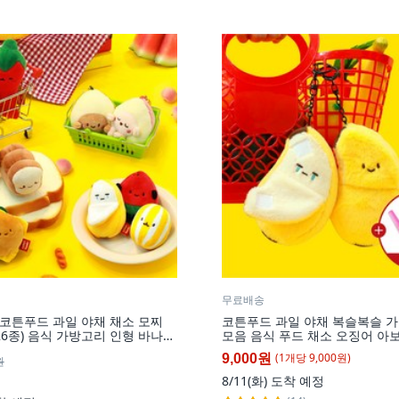
무료배송
 코튼푸드 과일 야채 채소 모찌
코튼푸드 과일 야채 복슬복슬 
26종) 음식 가방고리 인형 바나나
모음 음식 푸드 채소 오징어 아
참외 식빵
나 수박 계란 식빵 알밤 딸기 햄버거
(
1
개
당
9,000
원)
9,000원
원
개, 04 나나바나나 복슬복슬 키링,
8/11(화)
도착 예정