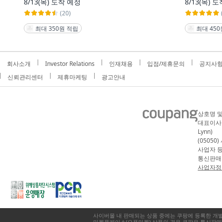
8/13(목)
도착 예정
8/13(목)
도
(20)
최대 350원 적립
최대 450
회사소개
Investor Relations
인재채용
입점/제휴문의
공지사
신뢰관리센터
제휴마케팅
광고안내
상호명 및
대표이사 :
Lynn)
(05050
사업자 등록
통신판매업
사업자정보
사이버몰 내 판매되는 상품 중에는 쿠팡에 등록한 개
마켓플레이스(오픈마켓) 상품의 경우 쿠팡은 통신판