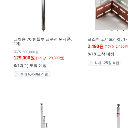
교체용 76 핸들투 급수전 완제품,
포스맥 코너브라켓, 1
1개
(
1
개
당
2,490
원
2,490원
35%
200,000원
8/18
도착 예정
(
1
개
당
129,000
원)
129,000원
최대 125원 적립
8/12(수)
도착 예정
최대 6,450원 적립