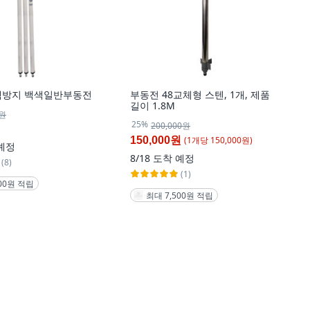
색방지 백색일반부동전
부동전 48교체형 스텐, 1개, 제품
길이 1.8M
0원
25%
200,000원
(
1
개
당
150,000
원)
150,000원
예정
8/18
도착 예정
(8)
(1)
900원 적립
최대 7,500원 적립