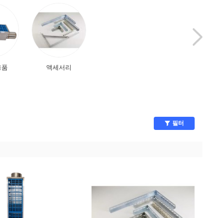
용품
액세서리
드레스룸
리빙박스/정리용
필터