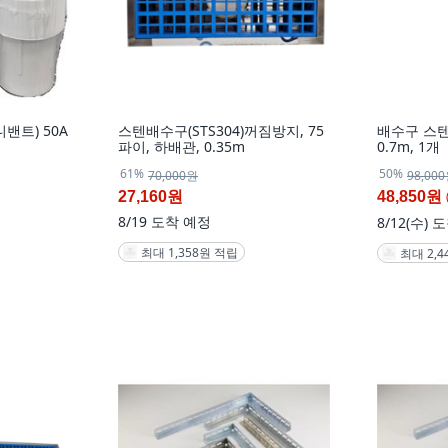
밴트) 50A
스텐배수구(STS304)꺼짐방지, 75
배수구 스텐,
파이, 하배관, 0.35m
0.7m, 1개
61%
50%
70,000원
98,00
27,160원
48,850원
8/19
도착 예정
8/12(수)
도
최대 1,358원 적립
최대 2,