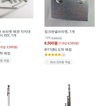
바 브라켓 배관 지지대
징크판넬브라켓, 1개
 DIY, 1개
18%
8,000원
원
(
1
개
당
6,500
원)
6,500원
개
당
3,500
원)
8/11(화)
도착 예정
착 예정
(2)
5원 적립
최대 325원 적립