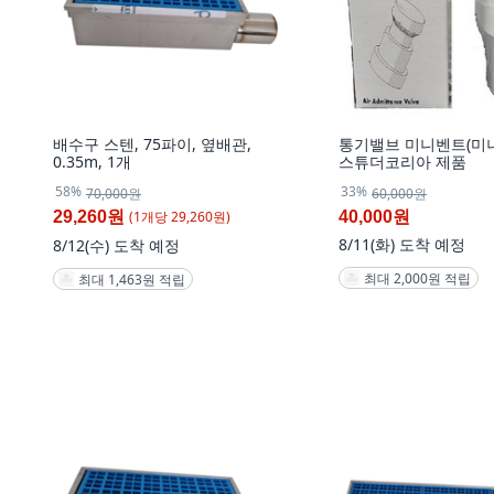
배수구 스텐, 75파이, 옆배관,
통기밸브 미니벤트(미니
0.35m, 1개
스튜더코리아 제품
58%
33%
70,000원
60,000원
(
1
개
당
29,260
원)
29,260원
40,000원
8/11(화)
도착 예정
8/12(수)
도착 예정
최대 2,000원 적립
최대 1,463원 적립