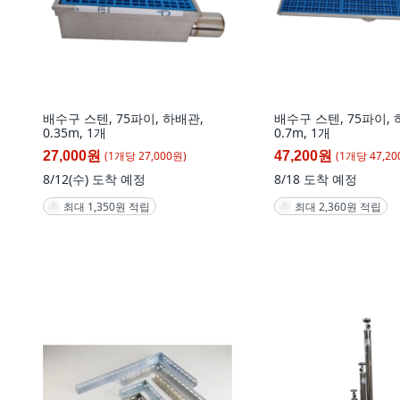
배수구 스텐, 75파이, 하배관,
배수구 스텐, 75파이, 
0.35m, 1개
0.7m, 1개
(
1
개
당
27,000
원)
(
1
개
당
47,20
27,000원
47,200원
8/12(수)
도착 예정
8/18
도착 예정
최대 1,350원 적립
최대 2,360원 적립