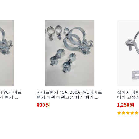
 PVC파이프
파이프행거 15A~300A PVC파이프
잡이쇠 파
가 헹거 헹
행거 배관 배관고정 행가 헹거 헹
비쇠 고정쇠
품만 구매시
가 철 고정쇠, 15A
수도배관자
600원
1,250원
추가