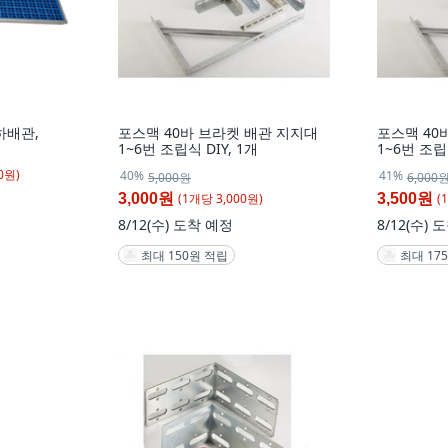
하배관,
포스맥 40바 브라켓 배관 지지대
포스맥 40
1~6번 조립식 DIY, 1개
1~6번 조립식
0
원)
40%
41%
5,000원
6,000
(
1
개
당
3,000
원)
(
1
3,000원
3,500원
8/12(수)
도착 예정
8/12(수)
도
최대 150원 적립
최대 17