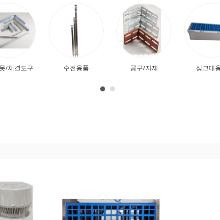
/못/체결도구
수전용품
공구/자재
싱크대