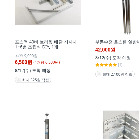
포스맥 40바 브라켓 배관 지지대
부동수전 올스텐 일반
1~6번 조립식 DIY, 1개
42,000원
27%
9,000원
8/12(수)
도착 예정
(
1
개
당
6,500
원)
6,500원
(1)
8/12(수)
도착 예정
최대 2,100원 적립
최대 325원 적립