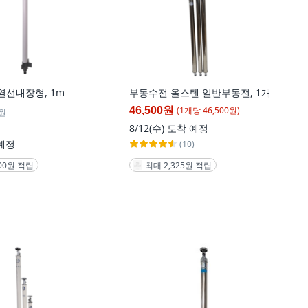
 열선내장형, 1m
부동수전 올스텐 일반부동전, 1개
(
1
개
당
46,500
원)
46,500원
0원
8/12(수)
도착 예정
예정
(10)
최대 2,325원 적립
000원 적립