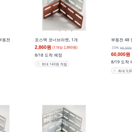
부동전
포스맥 코너브라켓, 1개
부동전 48
(
1
개
당
2,860
원)
2,860원
33%
90,00
60,000원
8/18
도착 예정
8/19
도착 
최대 143원 적립
최대 3,