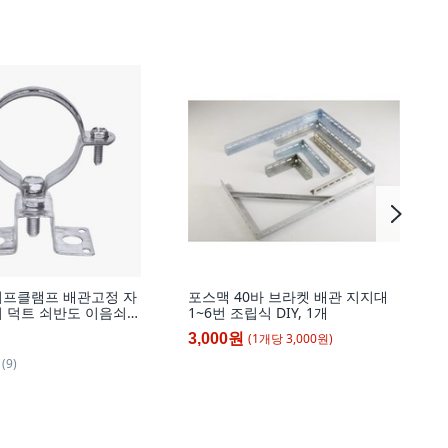
이프클램프 배관고정 자
포스맥 40바 브라켓 배관 지지대
 덕트 쇠반도 이음쇠
1~6번 조립식 DIY, 1개
재
(
1
개
당
3,000
원)
3,000원
(9)