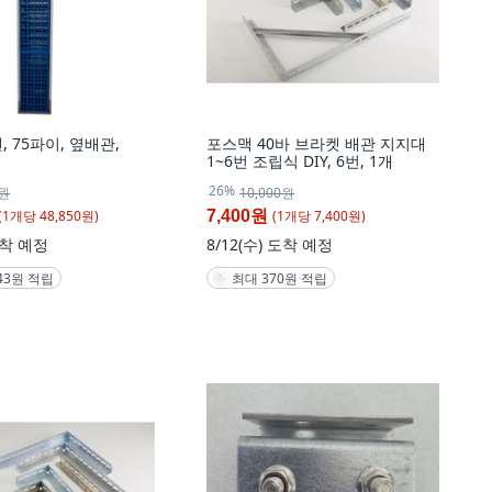
 75파이, 옆배관,
포스맥 40바 브라켓 배관 지지대
1~6번 조립식 DIY, 6번, 1개
26%
0원
10,000원
(
1
개
당
48,850
원)
(
1
개
당
7,400
원)
7,400원
착 예정
8/12(수)
도착 예정
443원 적립
최대 370원 적립