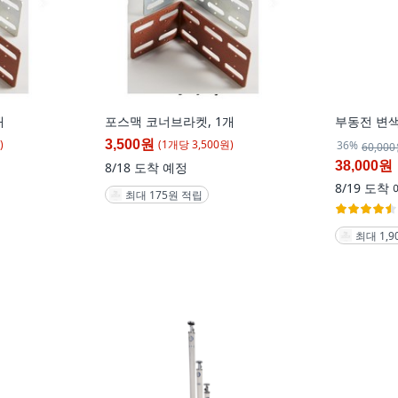
개
포스맥 코너브라켓, 1개
부동전 변
)
(
1
개
당
3,500
원)
3,500원
36%
60,00
38,000원
8/18
도착 예정
8/19
도착 
최대 175원 적립
최대 1,