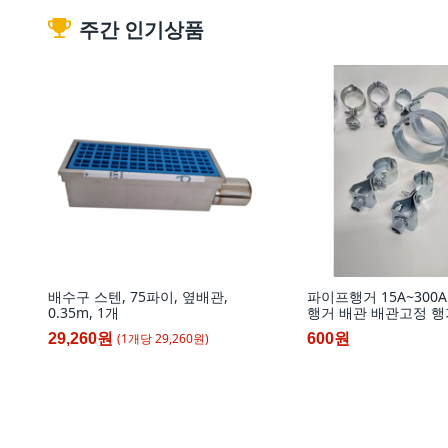
주간 인기상품
배수구 스텐, 75파이, 옆배관,
파이프행거 15A~300A
0.35m, 1개
행거 배관 배관고정 행
가 철 고정쇠, 추가상
(
1
개
당
29,260
원)
29,260원
600원
클릭!(택배비 600원 