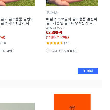
무료배송
보골퍼 골프용품 골린이
베럴유 초보골퍼 골프용품 골린이
 골프타수계산기 디지
골프라운딩 골프타수계산기 디지
수기 골프 스코어 카운
털 골프 타수기 골프 스코어 카운
원
24%
83,000원
품 : 타수계산기 + 케이
터 [세트 상품 : 타수계산기 + 케이
62,800원
흰색, 1개
스], 핑크색 + 흰색, 1세트
0
원)
(
1
개
당
62,800
원)
(23)
(23)
140원 적립
최대 3,140원 적립
필터