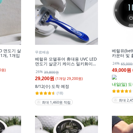
ED 면도기 살
베럴유(bet
무료배송
1개, 1개입
카운터 및 
베럴유 모델퓨어 휴대용 UVC LED
(각각 별매)
24%
면도기 살균기 케이스 밀키화이트,
65,00
화이트, 1개, 1개입
0
원)
49,000원
26%
39,800원
(
1
개
당
29,200
원)
29,200원
내일(일)
도
8/12(수)
도착 예정
(18)
최대 2,
최대 1,460원 적립