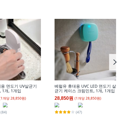
용 면도기 UV살균기
베럴유 휴대용 UVC LED 면도기 살
 1개, 1개입
균기 케이스 크림민트, 1개, 1개입
(
1
개
당
28,850
원)
(
1
개
당
28,850
원)
28,850원
(84)
(47)