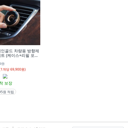
페인골드 차량용 방향제
트 (케이스+리필 포
00원
(
1
개
당
69,900
원)
착 보장
495원 적립