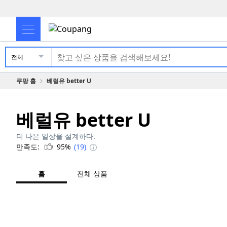
전체
쿠팡 홈
베럴유 better U
베럴유 better U
더 나은 일상을 설계하다.
만족도:
95%
(19)
홈
전체 상품