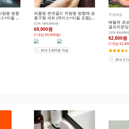
차량용 방향
퍼퓸링 썬셋골드 차량용 방향제 송
무료배송
이스+리필 포
풍구형 세트 (케이스+리필 포함), 1
베럴유 초
개
62%
185,000원
골프라운딩
69,900원
털 골프 타
24%
83,000
(
1
개
당
69,900
원)
터 [세트 상
62,800원
스], 실버+
(
1
개
당
62,80
최대 3,495원 적립
최대 3,