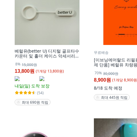
베럴유(better U) 디지털 골프타수
무료배송
카운터 및 홀더 케이스 악세서리
[이브닝에머랄드 리필
(각각 별매), 카운터 홀더 악세서
8%
제 단품] 베럴유 차량
15,000원
리, 1개
퓸링 전용 리필향기,
(
1
개
당
13,800
원)
13,800원
70%
30,000원
드, 1개
(
1
개
당
8,900
원
8,900원
내일(일)
도착 보장
8/18
도착 예정
(54)
최대 445원 적립
최대 690원 적립