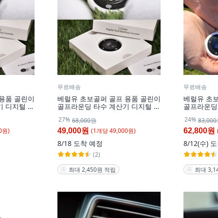
무료배송
무료배송
 용품 골린이
베럴유 초보골퍼 골프 용품 골린이
베럴유 초
기 디지털 골
골프라운딩 타수 계산기 디지털 골
골프라운딩
 카운터 [실
프 타수기 골프 스코어 카운터 [핑
털 골프 타
27%
24%
68,000원
83,00
크색 본체], 핑크, 1개
터 [세트 상
스], 실버+
0
원)
(
1
개
당
49,000
원)
49,000원
62,800원
8/18
도착 예정
8/12(수)
도
(2)
최대 2,450원 적립
최대 3,