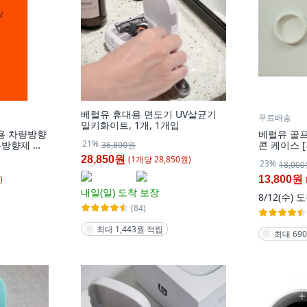
베럴유 휴대용 면도기 UV살균기
무료배송
밀키화이트, 1개, 1개입
용 차량방향
베럴유 골
21%
용방향제 퍼
콘 케이스 [
36,800원
 이브닝에머랄
1개
(
1
개
당
28,850
원)
28,850원
23%
18,00
)
13,800원
내일(일)
도착 보장
8/12(수)
도
(84)
최대 1,443원 적립
최대 69