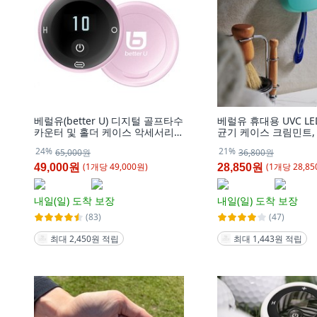
베럴유(better U) 디지털 골프타수
베럴유 휴대용 UVC L
카운터 및 홀더 케이스 악세서리
균기 케이스 크림민트, 
(각각 별매), 핑크, 1개
24%
21%
65,000원
36,800원
(
1
개
당
49,000
원)
(
1
개
당
28,85
49,000원
28,850원
내일(일)
도착 보장
내일(일)
도착 보장
(83)
(47)
최대 2,450원 적립
최대 1,443원 적립