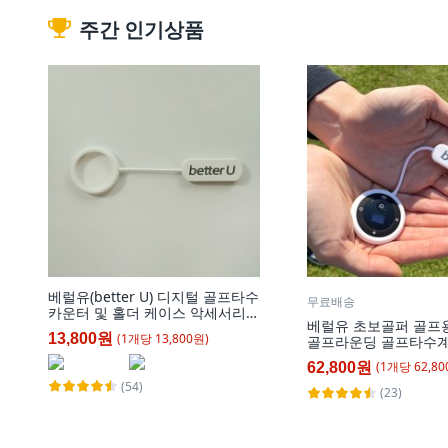
주간 인기상품
베럴유(better U) 디지털 골프타수
무료배송
카운터 및 홀더 케이스 악세서리
베럴유 초보골퍼 골프
(각각 별매), 카운터 홀더 악세서
(
1
개
당
13,800
원)
13,800원
골프라운딩 골프타수계
리, 1개
털 골프 타수기 골프 
(
1
개
당
62,80
62,800원
터 [세트 상품 : 타수계
(54)
스], 실버+흰색, 1개
(23)