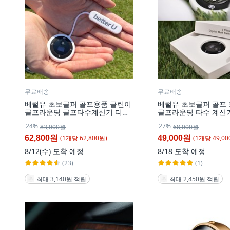
무료배송
무료배송
베럴유 초보골퍼 골프용품 골린이
베럴유 초보골퍼 골프
골프라운딩 골프타수계산기 디지
골프라운딩 타수 계산
털 골프 타수기 골프 스코어 카운
프 타수기 골프 스코어
24%
27%
83,000원
68,000원
터 [세트 상품 : 타수계산기 + 케이
버색 본체], 실버, 1개
스], 핑크색 + 흰색, 1세트
(
1
개
당
62,800
원)
(
1
개
당
49,00
62,800원
49,000원
8/12(수)
도착 예정
8/18
도착 예정
(23)
(1)
최대 3,140원 적립
최대 2,450원 적립