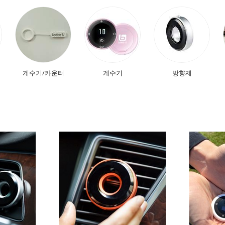
계수기/카운터
계수기
방향제