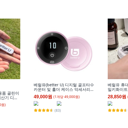
베럴유(better U) 디지털 골프타수
베럴유 휴대
카운터 및 홀더 케이스 악세서리
밀키화이트,
용품 골린이
(각각 별매), 핑크, 1개
(
1
개
당
49,000
원)
49,000원
28,850원
산기 디지
스코어 카운
0
원)
산기 + 케이
(83)