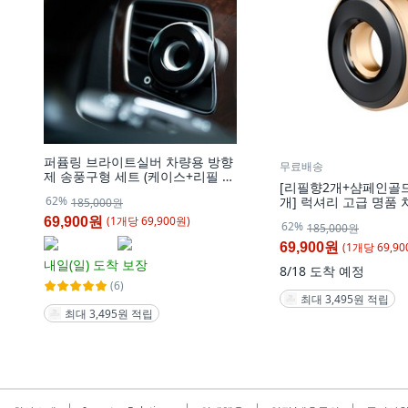
퍼퓸링 브라이트실버 차량용 방향
무료배송
제 송풍구형 세트 (케이스+리필 포
[리필향2개+샴페인골
함), 1개
62%
개] 럭셔리 고급 명품
185,000원
제 세트 베럴유 퍼퓸링
(
1
개
당
69,900
원)
69,900원
62%
185,000원
1개
(
1
개
당
69,90
69,900원
내일(일)
도착 보장
8/18
도착 예정
(6)
최대 3,495원 적립
최대 3,495원 적립