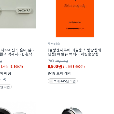
무료배송
프타수계산기 홀더 실리
[블랑샌디루비 리필용 차량방향제
흰색 악세서리], 흰색,
단품] 베럴유 럭셔리 차량용방향
제 퍼퓸링 전용 리필향기, 블랑샌
70%
0원
30,000원
디루비, 1개
(
1
개
당
13,800
원)
(
1
개
당
8,900
원)
8,900원
착 예정
8/18
도착 예정
(54)
최대 445원 적립
0원 적립