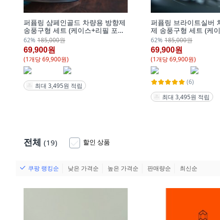
퍼퓸링 샴페인골드 차량용 방향제
퍼퓸링 브라이트실버 
송풍구형 세트 (케이스+리필 포
제 송풍구형 세트 (케
함), 1개
함), 1개
62%
185,000원
62%
185,000원
69,900원
69,900원
(
1
개
당
69,900
원)
(
1
개
당
69,900
원)
(6)
최대 3,495원 적립
최대 3,495원 적립
전체
(19)
할인 상품
쿠팡 랭킹순
낮은 가격순
높은 가격순
판매량순
최신순