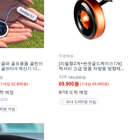
무료배송
보골퍼 골프용품 골린이
[리필향2개+썬셋골드케이스1개]
 골프타수계산기 디지
럭셔리 고급 명품 차량용 방향제
수기 골프 스코어 카운
세트 베럴유 퍼퓸링 프리미엄1, 1
62%
0원
185,000원
품 : 타수계산기 + 케이
개
흰색, 1개
(
1
개
당
62,800
원)
(
1
개
당
69,900
원)
69,900원
착 예정
8/18
도착 예정
(23)
최대 3,495원 적립
140원 적립