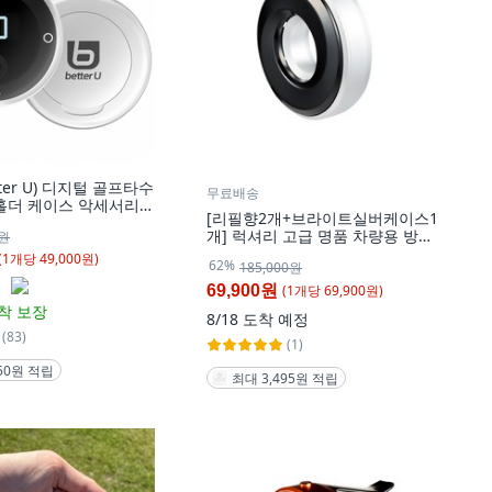
ter U) 디지털 골프타수
무료배송
홀더 케이스 악세서리
[리필향2개+브라이트실버케이스1
, 실버, 1개
개] 럭셔리 고급 명품 차량용 방향
0원
제 세트 베럴유 퍼퓸링 프리미엄1,
(
1
개
당
49,000
원)
62%
185,000원
1개
(
1
개
당
69,900
원)
69,900원
착 보장
8/18
도착 예정
(83)
(1)
450원 적립
최대 3,495원 적립