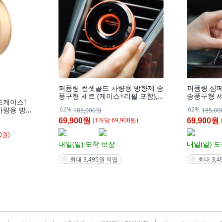
퍼퓸링 썬셋골드 차량용 방향제 송
퍼퓸링 샴
풍구형 세트 (케이스+리필 포함), 1
송풍구형 세
드케이스1
개
함), 1개
62%
62%
 차량용 방향
185,000원
185,0
 프리미엄1,
(
1
개
당
69,900
원)
69,900원
69,900원
0
원)
내일(일)
도착 보장
내일(일)
도
최대 3,495원 적립
최대 3,